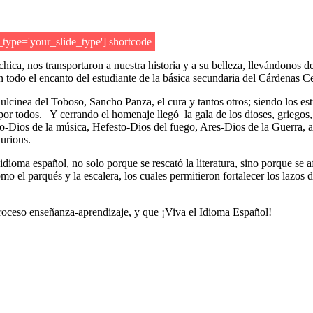
e_type='your_slide_type'] shortcode
a, nos transportaron a nuestra historia y a su belleza, llevándonos de 
n todo el encanto del estudiante de la básica secundaria del Cárdenas C
Dulcinea del Toboso, Sancho Panza, el cura y tantos otros; siendo los 
 por todos. Y cerrando el homenaje llegó la gala de los dioses, grieg
lo-Dios de la música, Hefesto-Dios del fuego, Ares-Dios de la Guerra, 
urious.
el idioma español, no solo porque se rescató la literatura, sino porque
 el parqués y la escalera, los cuales permitieron fortalecer los lazos de
 proceso enseñanza-aprendizaje, y que ¡Viva el Idioma Español!