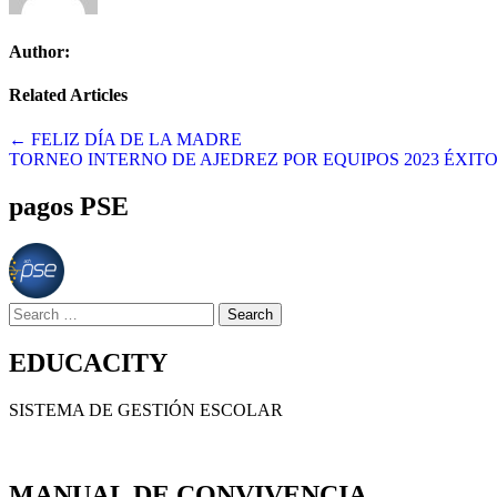
Author:
Related Articles
Navegación
← FELIZ DÍA DE LA MADRE
TORNEO INTERNO DE AJEDREZ POR EQUIPOS 2023 ÉXIT
de
entradas
pagos PSE
Search
for:
EDUCACITY
SISTEMA DE GESTIÓN ESCOLAR
MANUAL DE CONVIVENCIA