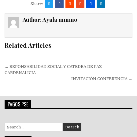
Share:
Author:
Ayala mmmo
Related Articles
Navegación
← REPONSABILIDAD SOCIAL Y CATEDRA DE PAZ
de
CARDENALICIA
INVITACIÓN CONFERENCIA →
entradas
PAGOS PSE
Search
for: