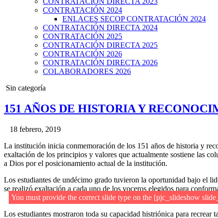
CONTRATACIÓN DIRECTA 2023
CONTRATACIÓN 2024
ENLACES SECOP CONTRATACIÓN 2024
CONTRATACIÓN DIRECTA 2024
CONTRATACIÓN 2025
CONTRATACIÓN DIRECTA 2025
CONTRATACIÓN 2026
CONTRATACIÓN DIRECTA 2026
COLABORADORES 2026
Posted
Sin categoría
in
151 AÑOS DE HISTORIA Y RECONOC
18 febrero, 2019
La institución inicia conmemoración de los 151 años de historia y re
exaltación de los principios y valores que actualmente sostiene las co
a Dios por el posicionamiento actual de la institución.
Los estudiantes de undécimo grado tuvieron la oportunidad bajo el lide
se realizó exaltación a cada uno de los voceros elegidos para conformar
You must provide the correct slide type on the [pjc_slideshow slid
Los estudiantes mostraron toda su capacidad histriónica para recrear