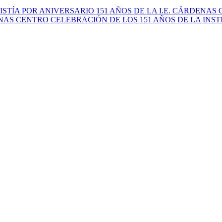
STÍA POR ANIVERSARIO 151 AÑOS DE LA I.E. CÁRDENAS
AS CENTRO CELEBRACIÓN DE LOS 151 AÑOS DE LA INST