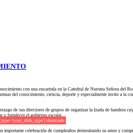
IMIENTO
conocimiento con una eucaristía en la Catedral de Nuestra Señora del 
lumnas del conocimiento, ciencia, deporte y especialmente invito a la co
razgo de sus directores de grupos de organizar la Izada de bandera cuyo 
 y fortalecer el gobierno escolar.
e_type='your_slide_type'] shortcode
 tan importante celebración de cumpleaños demostrando su amor y comprom