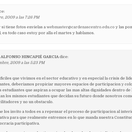
ce:
e, 2009 a las 7:26 PM
 si tiene fotos envielas a
webmaster@cardenascentro.edu.co
y las po
, en todo caso estoy por alla el martes y hablamos.
 ALFONSO HINCAPIÉ GARCIA
dice:
mbre, 2009 a las 5:23 PM
ficiles que vivimos en el sector educativo y en especial la crisis de li
antes, deberiamos propiciar mayores espacios de participacion y co
s estudiantes que aspiran a ocupar las mas altas dignidades dentro de
ean los mismos estudiantes que decidan su futuro donde nosotros co
ilitadores y no un obstaculo.
ue los invito a todos es a repensar el proceso de participacion al inter
cativa para que realmente entremos en lo que manda nuestra Constituci
ocracia participativa.