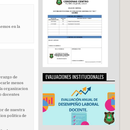
nemos en la
EVALUACIONES INSTITUCIONALES
derazgo de
locarle menos
 la organizacion
mo docentes
ior de nuestra
on politica de