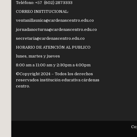
Teléfono: +57 (602) 2873333
CORREO INSTITUCIONAL:
ventanillaunica@cardenascentro.edu.co
jornadanocturna@cardenascentro.edu.co
secretaria@cardenascentro.edu.co
HORARIO DE ATENCIÓN AL PUBLICO
lunes, martes y jueves
8:00 am a 11:00 am y 2:30pm a 4:00pm
©Copyright 2024 – Todos los derechos
reservados institución educativa cárdenas
centro.
Co