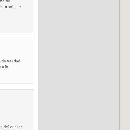
año de
cion solo se
r,de verdad
 a la
s del cual se