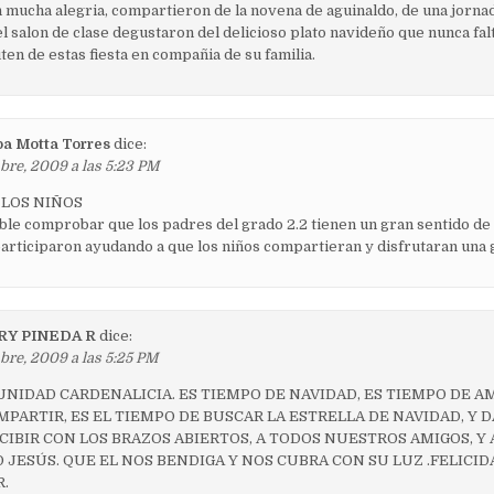
 mucha alegria, compartieron de la novena de aguinaldo, de una jorna
l salon de clase degustaron del delicioso plato navideño que nunca falt
ten de estas fiesta en compañia de su familia.
a Motta Torres
dice:
bre, 2009 a las 5:23 PM
 LOS NIÑOS
le comprobar que los padres del grado 2.2 tienen un gran sentido de
participaron ayudando a que los niños compartieran y disfrutaran una 
RY PINEDA R
dice:
bre, 2009 a las 5:25 PM
NIDAD CARDENALICIA. ES TIEMPO DE NAVIDAD, ES TIEMPO DE AM
PARTIR, ES EL TIEMPO DE BUSCAR LA ESTRELLA DE NAVIDAD, Y 
IBIR CON LOS BRAZOS ABIERTOS, A TODOS NUESTROS AMIGOS, Y 
 JESÚS. QUE EL NOS BENDIGA Y NOS CUBRA CON SU LUZ .FELICID
R.