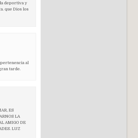
da deportiva y
a. que Dios los
 pertenencia al
gran tarde.
AR, ES
DARNOS LA
AL AMIGO DE
ADES. LUZ