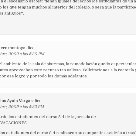
n el escenario escolar tienen iguales derechos los estudiantes de un 
los que tengan muchos al interior del colegio, o sera que la participa
os antiguos?.
tero montoya
dice:
bre, 2009 a las 5:20 PM
l ambiente de la sala de sistemas, la remodelación quedo espectacula
antes aprovechen este recurso tan valioso. Felicitaciones a la rectoría y
por ese logro y por todo los demás adelantos.
los Ayala Vargas
dice:
bre, 2009 a las 5:22 PM
arde los estudientes del curso 8-4 de la jornada de
 VACACIONES
los estudientes del curso 8-4 realizaron su compartir navideño a travè