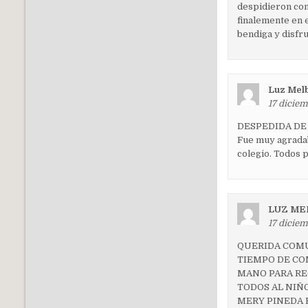
despidieron con
finalemente en e
bendiga y disfru
Luz Melb
17 diciem
DESPEDIDA DE
Fue muy agradab
colegio. Todos 
LUZ ME
17 diciem
QUERIDA COMU
TIEMPO DE COM
MANO PARA REC
TODOS AL NIÑO
MERY PINEDA 