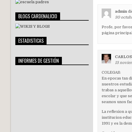
admin
di
BLOGS CARDENALICIO
30 octubr
Profe, por favor
página principal
ESTADISTICAS
CARLOS
INFORMES DE GESTIÓN
13 novie
COLEGAS:
En epocas tan di
nuestros estudi
trabas a aquello
escolar y que s
seamos unos fac
La reflexion a q
institucion edu
1991 y es la dem