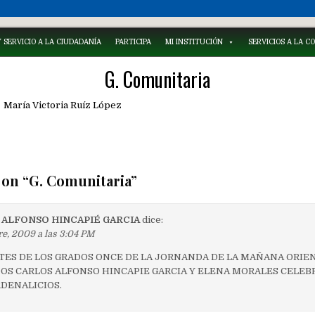
 SERVICIO A LA CIUDADANÍA
PARTICIPA
MI INSTITUCIÓN
SERVICIOS A LA 
G. Comunitaria
María Victoria Ruíz López
 on “
G. Comunitaria
”
 ALFONSO HINCAPIÉ GARCIA
dice:
re, 2009 a las 3:04 PM
TES DE LOS GRADOS ONCE DE LA JORNANDA DE LA MAÑANA ORIE
DOS CARLOS ALFONSO HINCAPIE GARCIA Y ELENA MORALES CELEBR
RDENALICIOS.