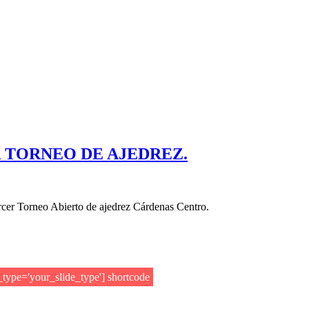
 TORNEO DE AJEDREZ.
ercer Torneo Abierto de ajedrez Cárdenas Centro.
e_type='your_slide_type'] shortcode