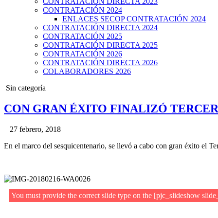
CONTRATACIÓN DIRECTA 2023
CONTRATACIÓN 2024
ENLACES SECOP CONTRATACIÓN 2024
CONTRATACIÓN DIRECTA 2024
CONTRATACIÓN 2025
CONTRATACIÓN DIRECTA 2025
CONTRATACIÓN 2026
CONTRATACIÓN DIRECTA 2026
COLABORADORES 2026
Posted
Sin categoría
in
CON GRAN ÉXITO FINALIZÓ TERCER
27 febrero, 2018
En el marco del sesquicentenario, se llevó a cabo con gran éxito el T
You must provide the correct slide type on the [pjc_slideshow slid