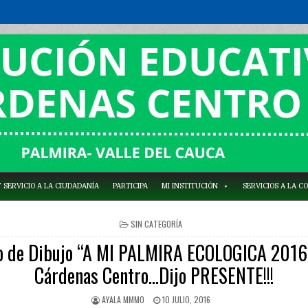
 SERVICIO A LA CIUDADANÍA
PARTICIPA
MI INSTITUCIÓN
SERVICIOS A LA 
POSTED
SIN CATEGORÍA
IN
o de Dibujo “A MI PALMIRA ECOLOGICA 2016”
Cárdenas Centro…Dijo PRESENTE!!!
AYALA MMMO
10 JULIO, 2016