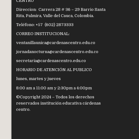
CENTRO
Direccion: Carrera 28 # 36 – 29 Barrio Santa
Rita, Palmira, Valle del Cauca, Colombia.
Teléfono: +57 (602) 2873333
CORREO INSTITUCIONAL:
ventanillaunica@cardenascentro.edu.co
jornadanocturna@cardenascentro.edu.co
secretaria@cardenascentro.edu.co
HORARIO DE ATENCIÓN AL PUBLICO
lunes, martes y jueves
8:00 am a 11:00 am y 2:30pm a 4:00pm
©Copyright 2024 – Todos los derechos
reservados institución educativa cárdenas
centro.