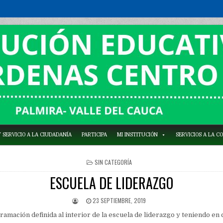
 SERVICIO A LA CIUDADANÍA
PARTICIPA
MI INSTITUCIÓN
SERVICIOS A LA 
POSTED
SIN CATEGORÍA
IN
ESCUELA DE LIDERAZGO
23 SEPTIEMBRE, 2019
ramación definida al interior de la escuela de liderazgo y teniendo en