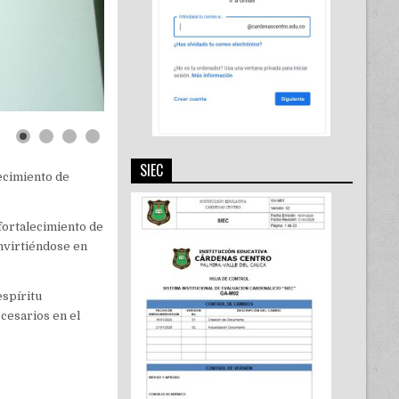
SIEC
lecimiento de
 fortalecimiento de
nvirtiéndose en
espíritu
cesarios en el