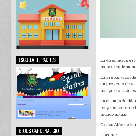
ESCUELA DE PADRES
La disertación est
metas, implementa
La preparación de 
su proyecto de vi
una persona de éx
La escuela de lide
emprendedor de lo
mundo actual.
Carlos Alfonso hi
BLOGS CARDENALICIO
Docente