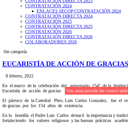
CONTRATACIÓN DIRECTA 2023
CONTRATACIÓN 2024
ENLACES SECOP CONTRATACIÓN 2024
CONTRATACIÓN DIRECTA 2024
CONTRATACIÓN 2025
CONTRATACIÓN DIRECTA 2025
CONTRATACIÓN 2026
CONTRATACIÓN DIRECTA 2026
COLABORADORES 2026
Posted
Sin categoría
in
EUCARISTÍA DE ACCIÓN DE GRACIAS 
8 febrero, 2022
En el marco de la celebración del aniversario 154º de la Institu
Eucaristía de acción de gracias
You must provide the correct slid
El párroco de la Catedral Pbro. Luis Carlos Gonzalez, fue el e
de gracias por los 154 años de existencia.
En la homilía el Padre Luis Carlos destacó la importancia y trad
fortaleciendo los valores religiosos y las buenas prácticas académ