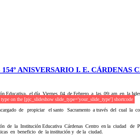
154º ANISVERSARIO I. E. CÁRDENAS C
ción Educativa, el día Viernes 04 de Febrero a las 09: am en la I
e type on the [pjc_slideshow slide_type='your_slide_type'] shortcode
ncargado de propiciar el santo Sacramento a través del cual la co
ición de la Institución Educativa Cárdenas Centro en la ciudad de 
icas en beneficio de la institución y de la ciudad.