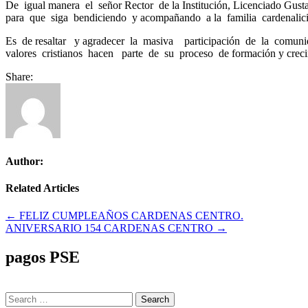
De igual manera el señor Rector de la Institución, Licenciado Gu
para que siga bendiciendo y acompañando a la familia cardenalicia
Es de resaltar y agradecer la masiva participación de la comuni
valores cristianos hacen parte de su proceso de formación y creci
Share:
Author:
Related Articles
Navegación
← FELIZ CUMPLEAÑOS CARDENAS CENTRO.
ANIVERSARIO 154 CARDENAS CENTRO →
de
entradas
pagos PSE
Search