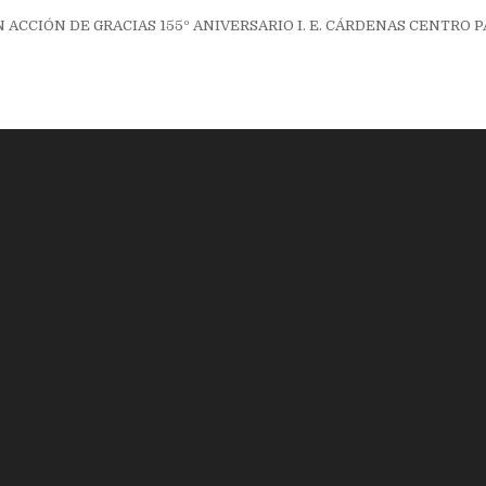
ión
 ACCIÓN DE GRACIAS 155º ANIVERSARIO I. E. CÁRDENAS CENTRO P