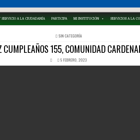
 SERVICIO A LA CIUDADANÍA
PARTICIPA
MI INSTITUCIÓN
SERVICIOS A LA 
POSTED
SIN CATEGORÍA
IN
IZ CUMPLEAÑOS 155, COMUNIDAD CARDENAL
5 FEBRERO, 2023