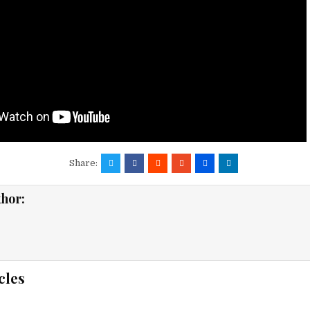
Share:
thor:
cles