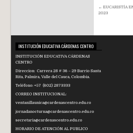
Navegac
← EUCARISTÍA EN
de
2023
entradas
INSTITUCIÓN EDUCATIVA CÁRDENAS CENTRO
INSTITUCIÓN EDUCATIVA CÁRDENAS
CENTRO
Direccion: Carrera 28 # 36 – 29 Barrio Santa
Rita, Palmira, Valle del Cauca, Colombia.
Teléfono: +57 (602) 2873333
CORREO INSTITUCIONAL:
ventanillaunica@cardenascentro.edu.co
jornadanocturna@cardenascentro.edu.co
secretaria@cardenascentro.edu.co
HORARIO DE ATENCIÓN AL PUBLICO