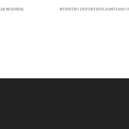
ión
 LAS MADRES¡
NUESTRO DEPORTISTA SANTIAGO 