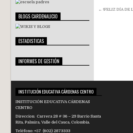
Navegac
← !FELIZ DÍA DE
BLOGS CARDENALICIO
de
entradas
ESTADISTICAS
INFORMES DE GESTIÓN
INSTITUCIÓN EDUCATIVA CÁRDENAS CENTRO
INSTITUCIÓN EDUCATIVA CÁRDENAS
CENTRO
Direccion: Carrera 28 # 36 – 29 Barrio Santa
Rita, Palmira, Valle del Cauca, Colombia.
Teléfono: +57 (602) 2873333