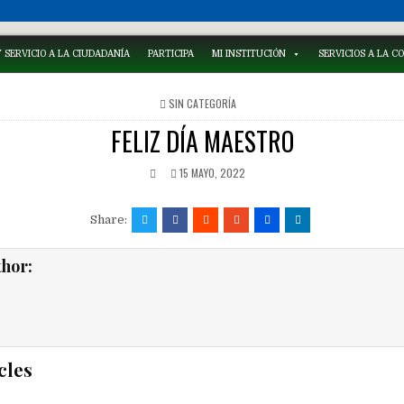
 SERVICIO A LA CIUDADANÍA
PARTICIPA
MI INSTITUCIÓN
SERVICIOS A LA 
POSTED
SIN CATEGORÍA
IN
FELIZ DÍA MAESTRO
15 MAYO, 2022
Share:
thor:
cles