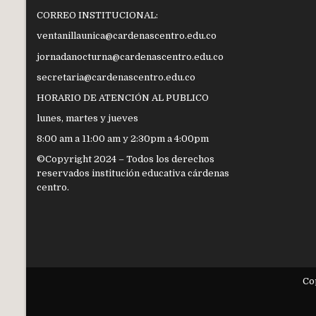
CORREO INSTITUCIONAL:
ventanillaunica@cardenascentro.edu.co
jornadanocturna@cardenascentro.edu.co
secretaria@cardenascentro.edu.co
HORARIO DE ATENCIÓN AL PUBLICO
lunes, martes y jueves
8:00 am a 11:00 am y 2:30pm a 4:00pm
©Copyright 2024 – Todos los derechos
reservados institución educativa cárdenas
centro.
Co