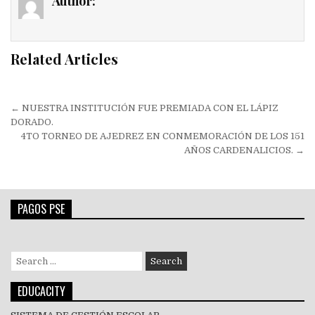
Author:
Related Articles
Navegación
← NUESTRA INSTITUCIÓN FUE PREMIADA CON EL LÁPIZ
de
DORADO.
4TO TORNEO DE AJEDREZ EN CONMEMORACIÓN DE LOS 151
entradas
AÑOS CARDENALICIOS. →
PAGOS PSE
Search
for:
EDUCACITY