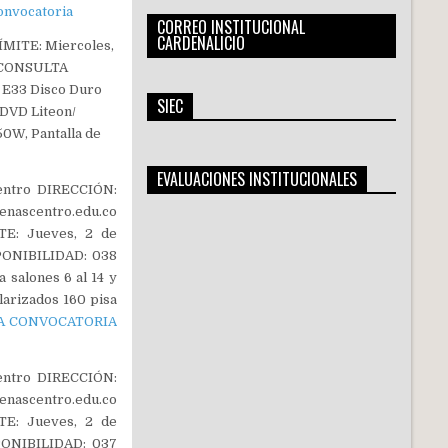
convocatoria
CORREO INSTITUCIONAL
CARDENALICIO
MITE: Miercoles,
. CONSULTA
 E33 Disco Duro
SIEC
 DVD Liteon/
W, Pantalla de
EVALUACIONES INSTITUCIONALES
entro DIRECCIÓN:
nascentro.edu.co
E: Jueves, 2 de
SPONIBILIDAD: 038
salones 6 al 14 y
larizados 160 pisa
LA CONVOCATORIA
entro DIRECCIÓN:
nascentro.edu.co
E: Jueves, 2 de
PONIBILIDAD: 037