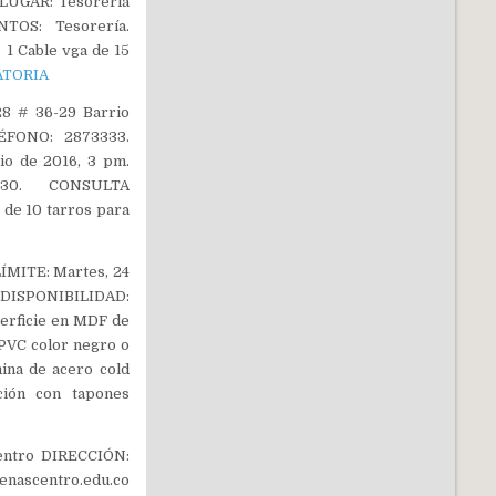
 LUGAR: Tesorería
TOS: Tesorería.
 1 Cable vga de 15
ATORIA
8 # 36-29 Barrio
ÉFONO: 2873333.
o de 2016, 3 pm.
 030. CONSULTA
de 10 tarros para
MITE: Martes, 24
 DISPONIBILIDAD:
rficie en MDF de
 PVC color negro o
mina de acero cold
ación con tapones
entro DIRECCIÓN:
nascentro.edu.co