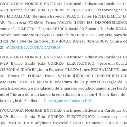
VOCATORIA NOMBRE ENTIDAD: Institución Educativa Cárdenas C
-29 Barrio Santa Rita CORREO ELECTRONICO: tesorería@carde
3 MODALIDAD: Régimen Especial PLAZO: 1 mes FECHA LÍMITE: Lune
R: Tesorería FORMA: Físico VALOR: $8´335.183 DISPONIBILID
rería. OBJETO: 1 Tarjeta SP7000 hasta 32 Zonas 1 Teclado K32 J9
tor de movimiento NV5W3C 1 Batería PS712 12V 7V 9 Soporte para d
1x11x3 CM 1 Fuente de poder 16V 40VAC Panel 1 Sirena 30W Conica d
PRS
AVISO DE LA CONVOCATORIA
VOCATORIA NOMBRE ENTIDAD: Institución Educativa Cárdenas C
-29 Barrio Santa Rita CORREO ELECTRONICO: tesorería@carde
3 MODALIDAD: Régimen Especial PLAZO: 1 mes FECHA LÍMITE: lune
R: Tesorería FORMA: Físico VALOR: $1´300.000 DISPONIBILID
orería. OBJETO: Ajuste y Soldadura de 10 puertas Arreglo de 10
esa Elaboración e instalación de 2 marcos acondicionando puertas A
útbol Pintura de puertas de la coordinación y salón 4 Hacer llave de s
a Arreglo de 6 sillas…..
Descargar en formato PDF
VOCATORIA NOMBRE ENTIDAD: Institución Educativa Cárdenas C
-29 Barrio Santa Rita CORREO ELECTRONICO: tesorería@carde
33 MODALIDAD: Régimen Especial PLAZO: 10 meses FECHA LÍMI