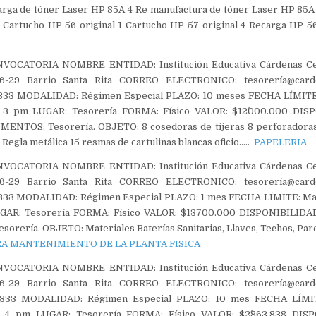
arga de tóner Laser HP 85A 4 Re manufactura de tóner Laser HP 85A 
 Cartucho HP 56 original 1 Cartucho HP 57 original 4 Recarga HP 5
VOCATORIA NOMBRE ENTIDAD: Institución Educativa Cárdenas C
-29 Barrio Santa Rita CORREO ELECTRONICO: tesorería@carde
33 MODALIDAD: Régimen Especial PLAZO: 10 meses FECHA LÍMITE: 
, 3 pm LUGAR: Tesorería FORMA: Físico VALOR: $12´000.000 DIS
TOS: Tesorería. OBJETO: 8 cosedoras de tijeras 8 perforadoras
 Regla metálica 15 resmas de cartulinas blancas oficio…..
PAPELERIA
VOCATORIA NOMBRE ENTIDAD: Institución Educativa Cárdenas C
-29 Barrio Santa Rita CORREO ELECTRONICO: tesorería@carde
33 MODALIDAD: Régimen Especial PLAZO: 1 mes FECHA LÍMITE: Mart
UGAR: Tesorería FORMA: Físico VALOR: $13´700.000 DISPONIBILID
ería. OBJETO: Materiales Baterías Sanitarias, Llaves, Techos, Pare
RA MANTENIMIENTO DE LA PLANTA FISICA
VOCATORIA NOMBRE ENTIDAD: Institución Educativa Cárdenas C
-29 Barrio Santa Rita CORREO ELECTRONICO: tesorería@carde
333 MODALIDAD: Régimen Especial PLAZO: 10 mes FECHA LÍMITE
, 4 pm LUGAR: Tesorería FORMA: Físico VALOR: $2´863.838 DIS