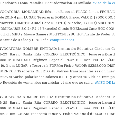
Pendones 1 Lona Pantalla 9 Encuadernación 20 Anillado
aviso-de-la-
VOCATORIA. MODALIDAD: Régimen Especial. PLAZO: 1 mes. FECHA LÍ
 de 2016, 4 pm. LUGAR: Tesorería. FORMA: Físico. VALOR: $7´000.000
rería. OBJETO: 2 Intel Core I3-4170 (3M cache, 3.7 GHz) MSI H81M
DMI/2x USB 3.0/2x RJ-45/3x audio) Chasis HG Elegant Case HGC-002/
Mod K19MBU y Mouse Gamers Mod TCN192BU HG/ Fuente de Poder 350
Garantia de 3 años y CPU 1 año
computadores
VOCATORIA NOMBRE ENTIDAD: Institución Educativa Cárdenas C
-29 Barrio Santa Rita CORREO ELECTRÓNICO: tesorería@carde
333 MODALIDAD: Régimen Especial PLAZO: 1 mes FECHA LÍMIT
16, 3 pm LUGAR : Tesorería FORMA: Físico VALOR: $2´298.000 DI
TOS: Tesorería. OBJETO: 43 Vidrios transparentes sesión nueva 
 nuevas Varios polarizados salones 6-9-11 y otros 40 Vidrios 4mm po
o Revisión de ventanales para aislar el aire que no salga.
AVISO DE 
VOCATORIA NOMBRE ENTIDAD: Institución Educativa Cárdenas C
-29 Barrio Santa Rita CORREO ELECTRONICO: tesorería@carde
333 MODALIDAD: Régimen Especial PLAZO: 1 mes FECHA LÍMIT
016, 3 pm LUGAR: Tesorería FORMA: Físico VALOR: $4´000.000 DIS