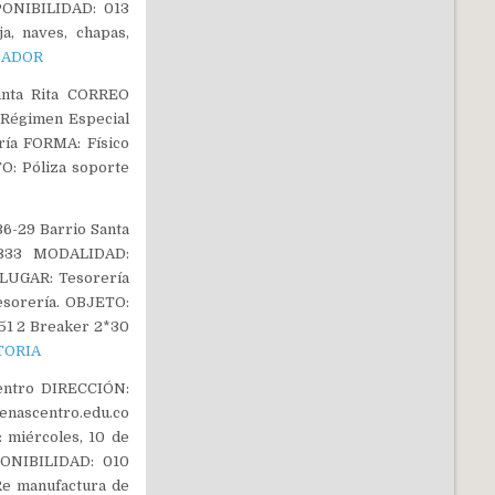
PONIBILIDAD: 013
, naves, chapas,
DADOR
anta Rita CORREO
Régimen Especial
ía FORMA: Físico
: Póliza soporte
6-29 Barrio Santa
3333 MODALIDAD:
 LUGAR: Tesorería
sorería. OBJETO:
v51 2 Breaker 2*30
TORIA
entro DIRECCIÓN:
nascentro.edu.co
miércoles, 10 de
PONIBILIDAD: 010
e manufactura de