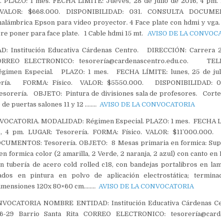
. PLAZO: 1 mes. FECHA LÍMITE: Jueves, 28 de julio de 2016, 4 pm.
 VALOR: $668.000. DISPONIBILIDAD: 031. CONSULTA DOCUMEN
lámbrica Epson para video proyector. 4 Face plate con hdmi y vga.
bre poner para face plate. 1 Cable hdmi 15 mt.
AVISO DE LA CONVOC
 Institución Educativa Cárdenas Centro. DIRECCIÓN: Carrera 2
RREO ELECTRONICO: tesorería@cardenascentro.edu.co. TEL
men Especial. PLAZO: 1 mes. FECHA LÍMITE: lunes, 25 de juli
ría. FORMA: Físico. VALOR: $5´550.000. DISPONIBILIDAD:
rería. OBJETO: Pintura de divisiones sala de profesores. Corte 
 de puertas salones 11 y 12 ……..
AVISO DE LA CONVOCATORIA
VOCATORIA. MODALIDAD: Régimen Especial. PLAZO: 1 mes. FECHA LÍ
6, 4 pm. LUGAR: Tesorería. FORMA: Físico. VALOR: $11’000.000.
CUMENTOS: Tesorería. OBJETO: 8 Mesas primaria en formica: Supe
 formica color (2 amarilla, 2 Verde, 2 naranja, 2 azul) con canto en
en tubería de acero cold rolled c18, con bandejas portalibros en la
ados en pintura en polvo de aplicación electrostática; termin
 Dimensiones 120x 80×60 cm……..
AVISO DE LA CONVOCATORIA
VOCATORIA NOMBRE ENTIDAD: Institución Educativa Cárdenas C
-29 Barrio Santa Rita CORREO ELECTRONICO: tesorería@carde