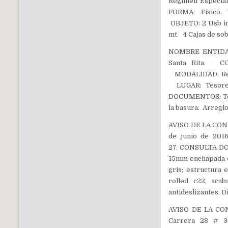
Régimen Especial
FORMA: Físico.
OBJETO: 2 Usb ina
mt. 4 Cajas de so
NOMBRE ENTIDAD:
Santa Rita. CO
MODALIDAD: Régi
LUGAR: Tesore
DOCUMENTOS: Teso
la basura. Arreglo
AVISO DE LA CON
de junio de 201
27. CONSULTA DO
15mm enchapada en
gris; estructura 
rolled c22, acab
antideslizantes.
AVISO DE LA CON
Carrera 28 # 36