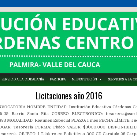
 SERVICIO A LA CIUDADANÍA
PARTICIPA
MI INSTITUCIÓN
SERVICIOS A LA 
Licitaciones año 2016
VOCATORIA NOMBRE ENTIDAD: Institución Educativa Cárdenas C
-29 Barrio Santa Rita CORREO ELECTRONICO: tesorería@carde
33 MODALIDAD: Régimen Especial PLAZO: 1 mes FECHA LÍMITE: Juev
UGAR: Tesorería FORMA: Físico VALOR: $3´000.000 DISPONIBIL
rería. OBJETO: 1 Tablero en Polietileno 300 CD Caratula 28 Carpe