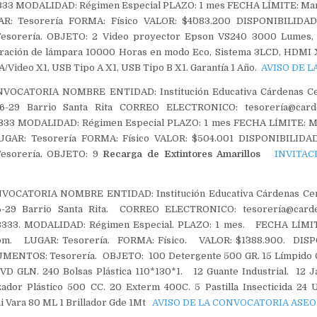
3 MODALIDAD: Régimen Especial PLAZO: 1 mes FECHA LÍMITE: Marte
R: Tesorería FORMA: Físico VALOR: $4´083.200 DISPONIBILID
orería. OBJETO: 2 Video proyector Epson VS240 3000 Lumes, 
ración de lámpara 10000 Horas en modo Eco, Sistema 3LCD, HDMI 
CA/Video X1, USB Tipo A X1, USB Tipo B X1. Garantía 1 Año.
AVISO DE 
VOCATORIA NOMBRE ENTIDAD: Institución Educativa Cárdenas C
-29 Barrio Santa Rita CORREO ELECTRONICO: tesorería@carde
33 MODALIDAD: Régimen Especial PLAZO: 1 mes FECHA LÍMITE: Ma
UGAR: Tesorería FORMA: Físico VALOR: $504.001 DISPONIBILID
sorería. OBJETO: 9
Recarga de Extintores Amarillos
INVITAC
VOCATORIA NOMBRE ENTIDAD: Institución Educativa Cárdenas Ce
-29 Barrio Santa Rita. CORREO ELECTRONICO: tesorería@carden
33. MODALIDAD: Régimen Especial. PLAZO: 1 mes. FECHA LÍMITE
3 pm. LUGAR: Tesorería. FORMA: Físico. VALOR: $1´388.900. DISP
NTOS: Tesorería. OBJETO: 100 Detergente 500 GR. 15 Límpido G
D GLN. 240 Bolsas Plástica 110*130*1. 12 Guante Industrial. 12 J
dor Plástico 500 CC. 20 Exterm 400C. 5 Pastilla Insecticida 24 Un
ai Vara 80 ML 1 Brillador Gde 1Mt
AVISO DE LA CONVOCATORIA ASEO