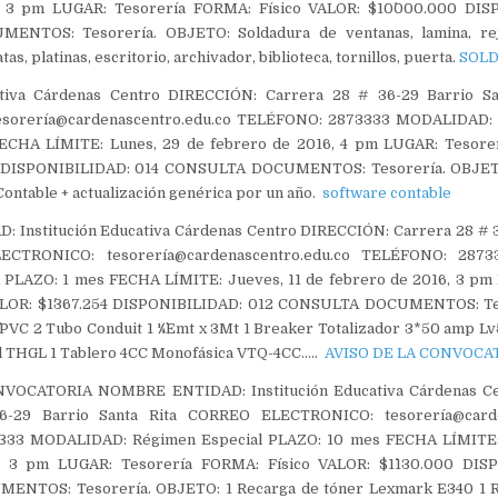
, 3 pm LUGAR: Tesorería FORMA: Físico VALOR: $10´000.000 DIS
NTOS: Tesorería. OBJETO: Soldadura de ventanas, lamina, reja
tas, platinas, escritorio, archivador, biblioteca, tornillos, puerta.
SOL
cativa Cárdenas Centro DIRECCIÓN: Carrera 28 # 36-29 Barrio S
sorería@cardenascentro.edu.co TELÉFONO: 2873333 MODALIDAD: 
ECHA LÍMITE: Lunes, 29 de febrero de 2016, 4 pm LUGAR: Tesorer
 DISPONIBILIDAD: 014 CONSULTA DOCUMENTOS: Tesorería. OBJETO
ontable + actualización genérica por un año.
software contable
Institución Educativa Cárdenas Centro DIRECCIÓN: Carrera 28 # 3
ECTRONICO: tesorería@cardenascentro.edu.co TELÉFONO: 287
 PLAZO: 1 mes FECHA LÍMITE: Jueves, 11 de febrero de 2016, 3 pm
ALOR: $1´367.254 DISPONIBILIDAD: 012 CONSULTA DOCUMENTOS: Te
`PVC 2 Tubo Conduit 1 ¼`Emt x 3Mt 1 Breaker Totalizador 3*50 amp L
al THGL 1 Tablero 4CC Monofásica VTQ-4CC…..
AVISO DE LA CONVOCA
VOCATORIA NOMBRE ENTIDAD: Institución Educativa Cárdenas C
-29 Barrio Santa Rita CORREO ELECTRONICO: tesorería@carde
33 MODALIDAD: Régimen Especial PLAZO: 10 mes FECHA LÍMITE: 
, 3 pm LUGAR: Tesorería FORMA: Físico VALOR: $1´130.000 DIS
NTOS: Tesorería. OBJETO: 1 Recarga de tóner Lexmark E340 1 R