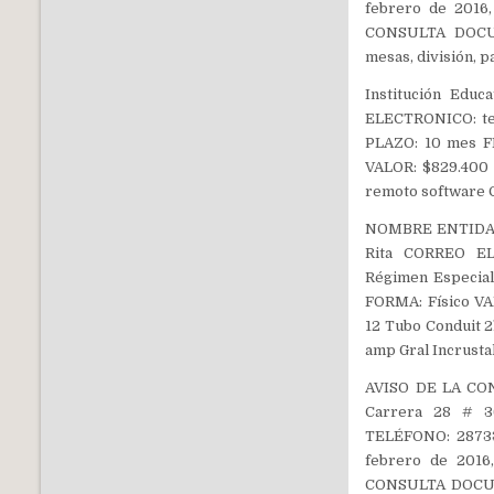
febrero de 2016
CONSULTA DOCUME
mesas, división, pa
Institución Edu
ELECTRONICO: te
PLAZO: 10 mes F
VALOR: $829.400
remoto software C
NOMBRE ENTIDAD: 
Rita CORREO EL
Régimen Especial
FORMA: Físico V
12 Tubo Conduit 2
amp Gral Incrust
AVISO DE LA CON
Carrera 28 # 36
TELÉFONO: 28733
febrero de 2016
CONSULTA DOCUME