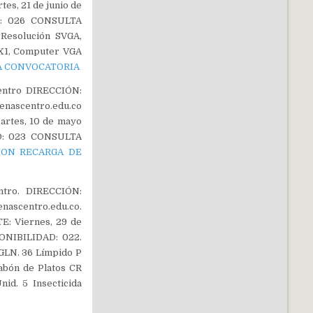
s, 21 de junio de
AD: 026 CONSULTA
Resolución SVGA,
X1, Computer VGA
LA CONVOCATORIA
entro DIRECCIÓN:
nascentro.edu.co
rtes, 10 de mayo
AD: 023 CONSULTA
ION RECARGA DE
ntro. DIRECCIÓN:
ascentro.edu.co.
: Viernes, 29 de
ONIBILIDAD: 022.
LN. 36 Límpido P
abón de Platos CR
id. 5 Insecticida