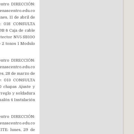
entro DIRECCIÓN:
nascentro.edu.co
s, 11 de abril de
AD: 018 CONSULTA
B 6 Caja de cable
etector NV5 SB100
e 2 tonos 1 Modulo
entro DIRECCIÓN:
nascentro.edu.co
s, 28 de marzo de
AD: 013 CONSULTA
 chapas Ajuste y
rreglo y soldadura
alón 4 Instalación
entro DIRECCIÓN:
nascentro.edu.co
TE: lunes, 29 de