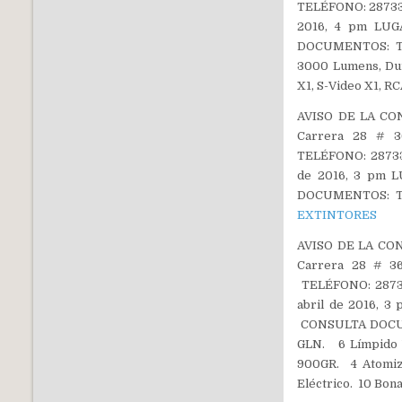
TELÉFONO: 287333
2016, 4 pm LUGA
DOCUMENTOS: Tes
3000 Lumens, Du
X1, S-Video X1, R
AVISO DE LA CON
Carrera 28 # 36
TELÉFONO: 28733
de 2016, 3 pm L
DOCUMENTOS: Te
EXTINTORES
AVISO DE LA CON
Carrera 28 # 36
TELÉFONO: 28733
abril de 2016, 
CONSULTA DOCUME
GLN. 6 Límpido V
900GR. 4 Atomiza
Eléctrico. 10 Bon