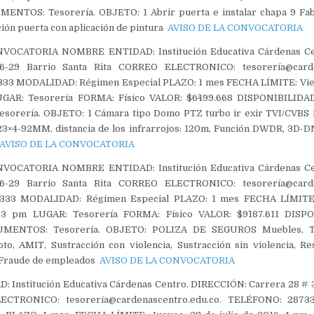
TOS: Tesorería. OBJETO: 1 Abrir puerta e instalar chapa 9 Fab
ción puerta con aplicación de pintura
AVISO DE LA CONVOCATORIA
VOCATORIA NOMBRE ENTIDAD: Institución Educativa Cárdenas C
-29 Barrio Santa Rita CORREO ELECTRONICO: tesorería@carde
3 MODALIDAD: Régimen Especial PLAZO: 1 mes FECHA LÍMITE: Vier
UGAR: Tesorería FORMA: Físico VALOR: $6´499.668 DISPONIBILID
rería. OBJETO: 1 Cámara tipo Domo PTZ turbo ir exir TVI/CVBS i
3×4-92MM, distancia de los infrarrojos: 120m, Función DWDR, 3D
AVISO DE LA CONVOCATORIA
VOCATORIA NOMBRE ENTIDAD: Institución Educativa Cárdenas C
-29 Barrio Santa Rita CORREO ELECTRONICO: tesorería@carde
33 MODALIDAD: Régimen Especial PLAZO: 1 mes FECHA LÍMITE:
 3 pm LUGAR: Tesorería FORMA: Físico VALOR: $9´187.611 DISP
ENTOS: Tesorería. OBJETO: POLIZA DE SEGUROS Muebles, T
to, AMIT, Sustracción con violencia, Sustracción sin violencia, R
, Fraude de empleados
AVISO DE LA CONVOCATORIA
Institución Educativa Cárdenas Centro. DIRECCIÓN: Carrera 28 # 3
ECTRONICO: tesorería@cardenascentro.edu.co. TELÉFONO: 287