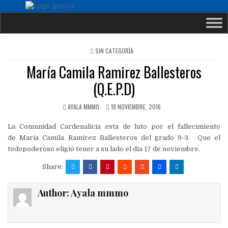
POSTED
SIN CATEGORÍA
IN
María Camila Ramirez Ballesteros
(Q.E.P.D)
AYALA MMMO
18 NOVIEMBRE, 2016
La Comunidad Cardenalicia esta de luto por el fallecimiento
de María Camila Ramirez Ballesteros del grado 9-3. Que el
todopoderoso eligió tener a su lado el día 17 de noviembre.
Share:
Author:
Ayala mmmo