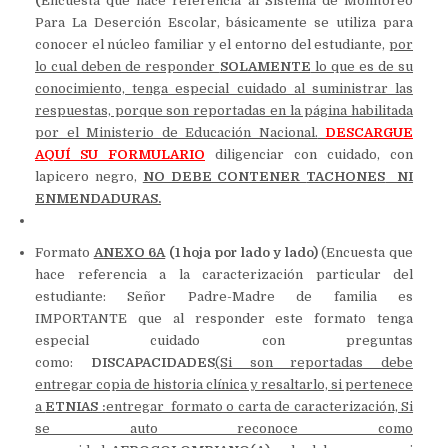
(
Encuesta que hace referencia al Sistema de Monitoreo
Para La Deserción Escolar, básicamente se utiliza para
conocer el núcleo familiar y el entorno del estudiante,
por
lo cual deben de responder
SOLAMENTE
lo que es de su
conocimiento, tenga especial cuidado al suministrar las
respuestas, porque son reportadas en la página habilitada
por el Ministerio de Educación Nacional.
DESCARGUE
AQUÍ SU FORMULARIO
diligenciar con cuidado, con
lapicero negro,
NO DEBE CONTENER
TACHONES
NI
ENMENDADURAS.
Formato
ANEXO 6A
(1 hoja por lado y lado)
(Encuesta que
hace referencia a la caracterización particular del
estudiante: Señor Padre-Madre de familia es
IMPORTANTE que al responder este formato tenga
especial cuidado con preguntas
como:
DISCAPACIDADES
(Si son reportadas debe
entregar copia de historia clínica y resaltarlo, si pertenece
a
ETNIAS :
entregar formato o carta de caracterización, Si
se auto reconoce como