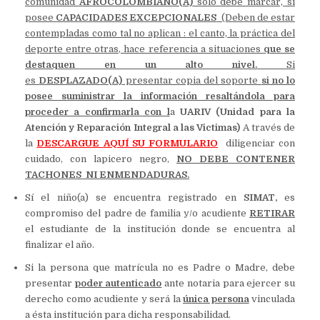
comunidad
AFROCOLOMBIANO(A)
solo debe marcar, si
posee
CAPACIDADES EXCEPCIONALES
(Deben de estar
contempladas como tal no aplican : el canto, la práctica del
deporte entre otras, hace referencia a situaciones
que se
destaquen en un alto nivel.
Si
es
DESPLAZADO(A)
presentar copia del soporte
si no lo
posee suministrar la información resaltándola para
proceder a confirmarla con l
a
UARIV (Unidad para la
Atención y Reparación Integral a las Victimas)
A través de
la
DESCARGUE AQUÍ SU FORMULARIO
diligenciar con
cuidado, con lapicero negro,
NO DEBE CONTENER
TACHONES
NI ENMENDADURAS.
Sí el niño(a) se encuentra registrado en
SIMAT,
es
compromiso del padre de familia y/o acudiente
RETIRAR
el estudiante de la institución donde se encuentra al
finalizar el año.
Si la persona que matrícula no es Padre o Madre, debe
presentar
poder autenticado
ante notaria para ejercer su
derecho como acudiente y será la
única persona
vinculada
a ésta institución para dicha responsabilidad.