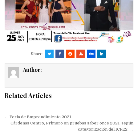
Share:
Author:
Related Articles
Navegación
← Feria de Emprendimiento 2021.
de
Cárdenas Centro, Primero en pruebas saber once 2021, según
categorización del ICFES. →
entradas