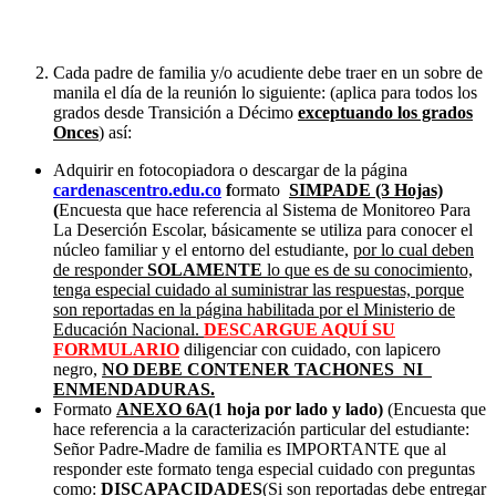
Cada padre de familia y/o acudiente debe traer en un sobre de
manila el día de la reunión lo siguiente: (aplica para todos los
grados desde Transición a Décimo
exceptuando los grados
Onces
) así:
Adquirir en fotocopiadora o descargar de la página
cardenascentro.edu.co
f
ormato
SIMPADE (3 Hojas)
(
Encuesta que hace referencia al Sistema de Monitoreo Para
La Deserción Escolar, básicamente se utiliza para conocer el
núcleo familiar y el entorno del estudiante,
por lo cual deben
de responder
SOLAMENTE
lo que es de su conocimiento,
tenga especial cuidado al suministrar las respuestas, porque
son reportadas en la página habilitada por el Ministerio de
Educación Nacional.
DESCARGUE AQUÍ SU
FORMULARIO
diligenciar con cuidado, con lapicero
negro,
NO DEBE CONTENER
TACHONES
NI
ENMENDADURAS.
Formato
ANEXO 6A
(1 hoja por lado y lado)
(Encuesta que
hace referencia a la caracterización particular del estudiante:
Señor Padre-Madre de familia es IMPORTANTE que al
responder este formato tenga especial cuidado con preguntas
como:
DISCAPACIDADES
(Si son reportadas debe entregar