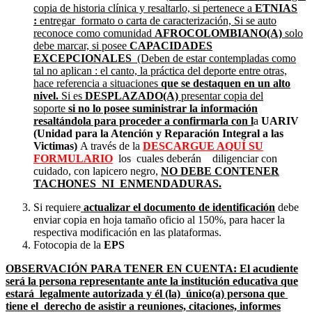
copia de historia clínica y resaltarlo, si pertenece a
ETNIAS
:
entregar formato o carta de caracterización, Si se auto
reconoce como comunidad
AFROCOLOMBIANO(A)
solo
debe marcar, si posee
CAPACIDADES
EXCEPCIONALES
(Deben de estar contempladas como
tal no aplican : el canto, la práctica del deporte entre otras,
hace referencia a situaciones
que se destaquen en un alto
nivel.
Si es
DESPLAZADO(A)
presentar copia del
soporte
si no lo posee suministrar la información
resaltándola para proceder a confirmarla con l
a
UARIV
(Unidad para la Atención y Reparación Integral a las
Victimas)
A través de la
DESCARGUE AQUÍ SU
FORMULARIO
los cuales deberán diligenciar con
cuidado, con lapicero negro,
NO DEBE CONTENER
TACHONES
NI ENMENDADURAS.
Si requiere
actualizar el documento de identificación
debe
enviar copia en hoja tamaño oficio al 150%, para hacer la
respectiva modificación en las plataformas.
Fotocopia de la
EPS
OBSERVACIÓN PARA TENER EN CUENTA: El acudiente
será la persona representante ante la institución educativa que
estará legalmente autorizada y él (la) único(a) persona que
tiene el derecho de asistir a reuniones, citaciones, informes