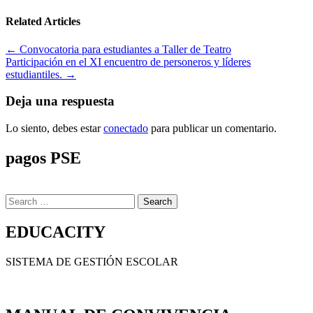
Related Articles
Navegación
← Convocatoria para estudiantes a Taller de Teatro
Participación en el XI encuentro de personeros y líderes
de
estudiantiles. →
entradas
Deja una respuesta
Lo siento, debes estar
conectado
para publicar un comentario.
pagos PSE
Search
for:
EDUCACITY
SISTEMA DE GESTIÓN ESCOLAR