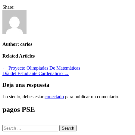
Share:
Author:
carlos
Related Articles
Navegación
← Proyecto Olimpiadas De Matemáticas
Día del Estudiante Cardenalicio →
de
entradas
Deja una respuesta
Lo siento, debes estar
conectado
para publicar un comentario.
pagos PSE
Search
for: