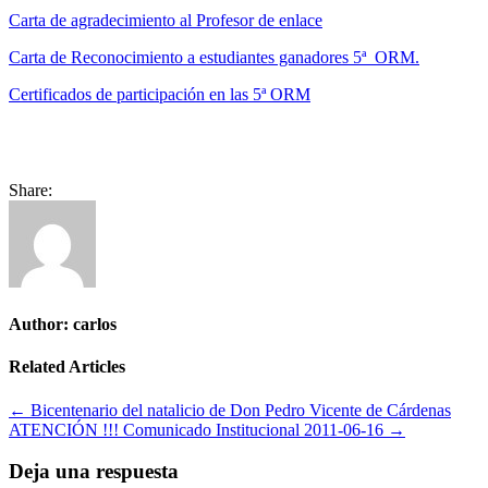
Carta de agradecimiento al Profesor de enlace
Carta de Reconocimiento a estudiantes ganadores 5ª ORM.
Certificados de participación en las 5ª ORM
Share:
Author:
carlos
Related Articles
Navegación
← Bicentenario del natalicio de Don Pedro Vicente de Cárdenas
ATENCIÓN !!! Comunicado Institucional 2011-06-16 →
de
entradas
Deja una respuesta