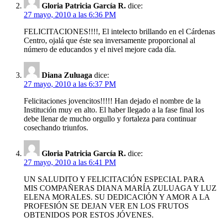
Gloria Patricia García R.
dice:
27 mayo, 2010 a las 6:36 PM
FELICITACIONES!!!!, El intelecto brillando en el Cárdenas
Centro, ojalá que éste sea inversamente proporcional al
número de educandos y el nivel mejore cada día.
Diana Zuluaga
dice:
27 mayo, 2010 a las 6:37 PM
Felicitaciones jovencitos!!!!! Han dejado el nombre de la
Institución muy en alto. El haber llegado a la fase final los
debe llenar de mucho orgullo y fortaleza para continuar
cosechando triunfos.
Gloria Patricia García R.
dice:
27 mayo, 2010 a las 6:41 PM
UN SALUDITO Y FELICITACIÓN ESPECIAL PARA
MIS COMPAÑERAS DIANA MARÍA ZULUAGA Y LUZ
ELENA MORALES. SU DEDICACIÓN Y AMOR A LA
PROFESIÓN SE DEJAN VER EN LOS FRUTOS
OBTENIDOS POR ESTOS JÓVENES.