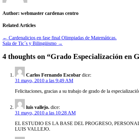
Author:
webmaster cardenas centro
Related Articles
Navegación
← Cardenalicios en fase final Olimpiadas de Matemáticas.
Sala de Tic´s y Bilingüismo →
de
entradas
4 thoughts on “
Grado Especialización en G
Carlos Fernando Escobar
dice:
31 mayo, 2010 a las 9:49 AM
Felicitaciones, gracias a su trabajo de grado de la especializac
luis vallejo.
dice:
31 mayo, 2010 a las 10:28 AM
EL ESTUDIO ES LA BASE DEL PROGRESO, PERSON
LUIS VALLEJO.