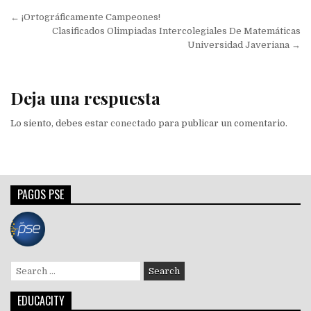
Navegación
← ¡Ortográficamente Campeones!
de
Clasificados Olimpiadas Intercolegiales De Matemáticas
Universidad Javeriana →
entradas
Deja una respuesta
Lo siento, debes estar
conectado
para publicar un comentario.
PAGOS PSE
Search
for:
EDUCACITY