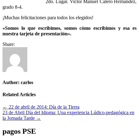
2do. Lugar. Victor Manuel Calero Hernández,
grado 8-4.
¡Muchas felicitaciones para todos los elegidos!
«Somos lo que escribimos, somos cómo escribimos y esa es
nuestra tarjeta de presentación».
Share:
Author:
carlos
Related Articles
Navegación
← 22 de abril de 2014: Día de la Tierra
23 de Abril Día del Idioma: Una experiencia Lúdico-pedagógica en
de
la Jornada Tarde →
entradas
pagos PSE