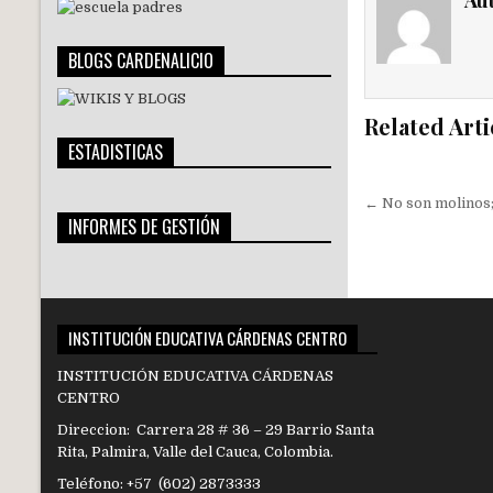
Au
BLOGS CARDENALICIO
Related Arti
ESTADISTICAS
Navegac
← No son molinos;
INFORMES DE GESTIÓN
de
entradas
INSTITUCIÓN EDUCATIVA CÁRDENAS CENTRO
INSTITUCIÓN EDUCATIVA CÁRDENAS
CENTRO
Direccion: Carrera 28 # 36 – 29 Barrio Santa
Rita, Palmira, Valle del Cauca, Colombia.
Teléfono: +57 (602) 2873333