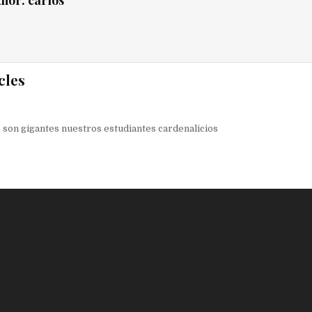
thor:
carlos
cles
ión
 son gigantes nuestros estudiantes cardenalicios