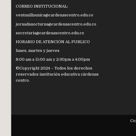
CORREO INSTITUCIONAL:
ventanillaunica@cardenascentro.edu.co
jornadanocturna@cardenascentro.edu.co
secretaria@cardenascentro.edu.co
HORARIO DE ATENCIÓN AL PUBLICO
lunes, martes y jueves
8:00 am a 11:00 am y 2:30pm a 4:00pm
©Copyright 2024 – Todos los derechos
reservados institución educativa cárdenas
centro.
Co