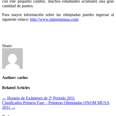
con éste pequeño cambio, muchos estudiantes acumulen una gran
cantidad de puntos.
Para mayor información sobre las olimpiadas puedes ingresar al
siguiente enlace:
http://www.planetamusa.com/
Share:
Author:
carlos
Related Articles
Navegación
← Horario de Exámenes de 2º Periodo 2011
Clasificados Primera Fase – Primeras Olimpíadas ONOM MUSA
de
2011 →
entradas