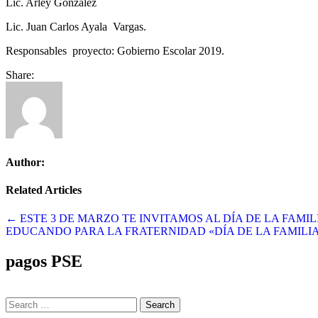
Lic. Arley González
Lic. Juan Carlos Ayala Vargas.
Responsables proyecto: Gobierno Escolar 2019.
Share:
Author:
Related Articles
Navegación
← ESTE 3 DE MARZO TE INVITAMOS AL DÍA DE LA FAMI
EDUCANDO PARA LA FRATERNIDAD «DÍA DE LA FAMILI
de
entradas
pagos PSE
Search
for: