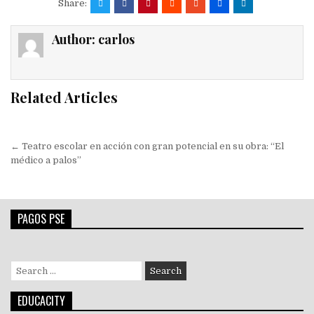
Share:
Author:
carlos
Related Articles
Navegación
← Teatro escolar en acción con gran potencial en su obra: “El
de
médico a palos”
entradas
PAGOS PSE
Search
for:
EDUCACITY