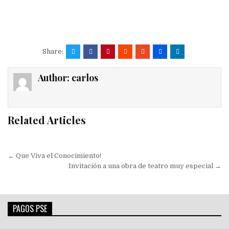
Share:
Author:
carlos
Related Articles
Navegación
← Que Viva el Conocimiento!
de
Invitación a una obra de teatro muy especial →
entradas
PAGOS PSE