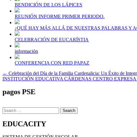
BENDICIÓN DE LOS LÁPICES
REUNIÓN INFORME PRIMER PERIODO.
¿QUÉ HAY MÁS ALLÁ DE NUESTRAS PALABRAS Y AC
CELEBRACIÓN DE EUCARÍSTIA
información
CONFERENCIA CON RED PAPAZ
Navegación
← Celebración del Día de la Familia Cardenalicia: Un Éxito de Integ
INSTITUCIÓN EDUCATIVA CÁRDENAS CENTRO EXPRESA S
de
entradas
pagos PSE
Search
for:
EDUCACITY
SISTEMA DE GESTIÓN ESCOLAR