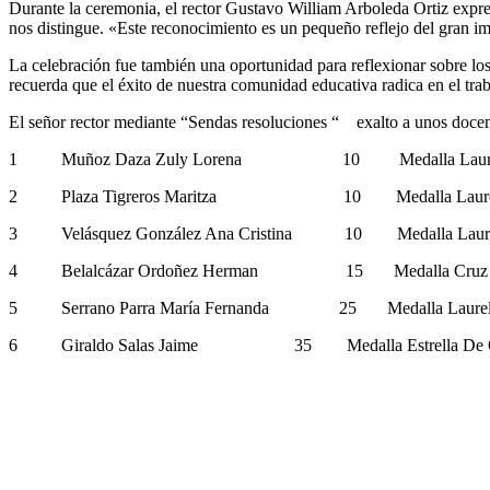
Durante la ceremonia, el rector Gustavo William Arboleda Ortiz expres
nos distingue. «Este reconocimiento es un pequeño reflejo del gran imp
La celebración fue también una oportunidad para reflexionar sobre los
recuerda que el éxito de nuestra comunidad educativa radica en el tr
El señor rector mediante “Sendas resoluciones “ exalto a unos docent
1 Muñoz Daza Zuly Lorena 10 Medalla Laurel
2 Plaza Tigreros Maritza 10 Medalla Laurel 
3 Velásquez González Ana Cristina 10 Medalla Laure
4 Belalcázar Ordoñez Herman 15 Medalla Cruz 
5 Serrano Parra María Fernanda 25 Medalla Laurel
6 Giraldo Salas Jaime 35 Medalla Estrella De 