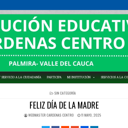
 SERVICIO A LA CIUDADANÍA
PARTICIPA
MI INSTITUCIÓN
SERVICIOS A LA 
POSTED
SIN CATEGORÍA
IN
FELIZ DÍA DE LA MADRE
WEBMASTER CARDENAS CENTRO
11 MAYO, 2025