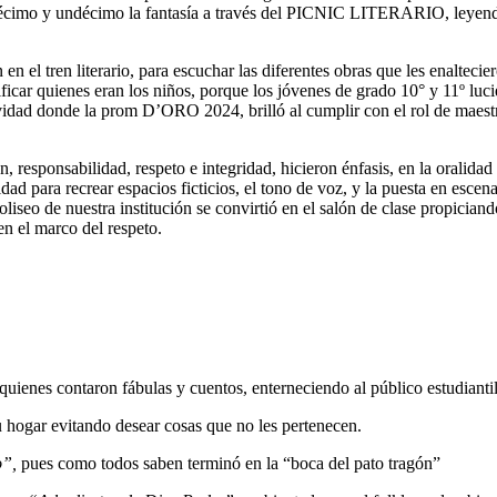
écimo y undécimo la fantasía a través del PICNIC LITERARIO, leyendo,
n el tren literario, para escuchar las diferentes obras que les enalteciero
ficar quienes eran los niños, porque los jóvenes de grado 10° y 11º lucie
vidad donde la prom D’ORO 2024, brilló al cumplir con el rol de maestr
, responsabilidad, respeto e integridad, hicieron énfasis, en la oralidad
d para recrear espacios ficticios, el tono de voz, y la puesta en escena
coliseo de nuestra institución se convirtió en el salón de clase propicia
en el marco del respeto.
quienes contaron fábulas y cuentos, enterneciendo al público estudianti
 su hogar evitando desear cosas que no les pertenecen.
o”,
pues como todos saben terminó en la “boca del pato tragón”