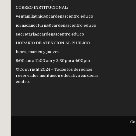
CORREO INSTITUCIONAL:
ventanillaunica@cardenascentro.edu.co
jornadanocturna@cardenascentro.edu.co
secretaria@cardenascentro.edu.co
HORARIO DE ATENCIÓN AL PUBLICO
lunes, martes y jueves
8:00 am a 11:00 am y 2:30pm a 4:00pm
©Copyright 2024 – Todos los derechos
reservados institución educativa cárdenas
centro.
Co