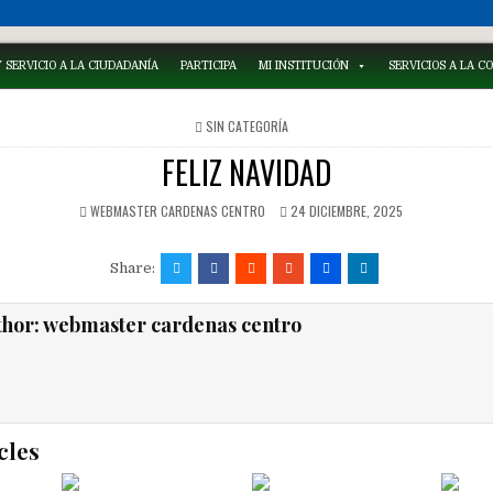
 SERVICIO A LA CIUDADANÍA
PARTICIPA
MI INSTITUCIÓN
SERVICIOS A LA 
POSTED
SIN CATEGORÍA
IN
FELIZ NAVIDAD
WEBMASTER CARDENAS CENTRO
24 DICIEMBRE, 2025
Share:
thor:
webmaster cardenas centro
cles